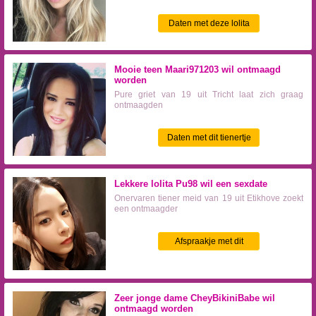
Daten met deze lolita
Mooie teen Maari971203 wil ontmaagd
worden
Pure griet van 19 uit Tricht laat zich graag
ontmaagden
Daten met dit tienertje
Lekkere lolita Pu98 wil een sexdate
Onervaren tiener meid van 19 uit Etikhove zoekt
een ontmaagder
Afspraakje met dit
maagdje
Zeer jonge dame CheyBikiniBabe wil
ontmaagd worden