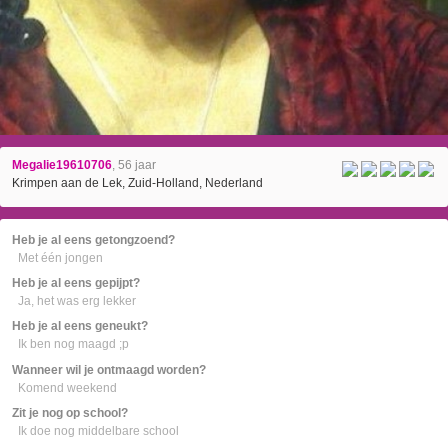
Megalie19610706
, 56 jaar
Krimpen aan de Lek, Zuid-Holland, Nederland
Heb je al eens getongzoend?
Met één jongen
Heb je al eens gepijpt?
Ja, het was erg lekker
Heb je al eens geneukt?
Ik ben nog maagd ;p
Wanneer wil je ontmaagd worden?
Komend weekend
Zit je nog op school?
Ik doe nog middelbare school